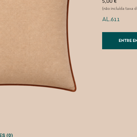
5,00
€
(não incluída taxa 
AL.611
ENTRE E
S (0)