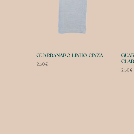
GUARDANAPO LINHO CINZA
GUAR
CLA
2,50
€
2,50
€