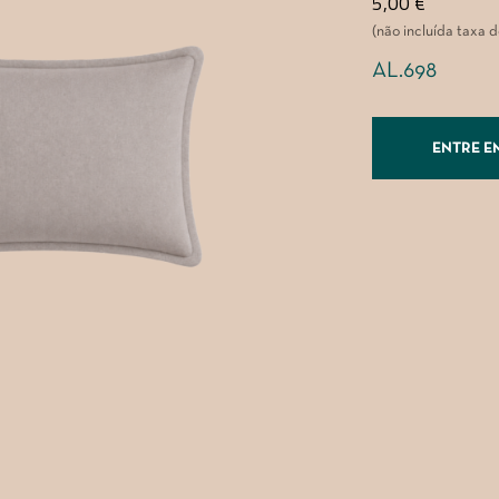
5,00
€
(não incluída taxa 
AL.698
ENTRE E