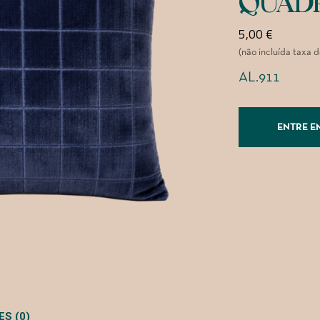
QUAD
5,00
€
(não incluída taxa 
AL.911
ENTRE E
S (0)