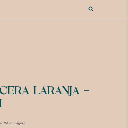
CERA LARANJA –
M
de IVA em vigor)