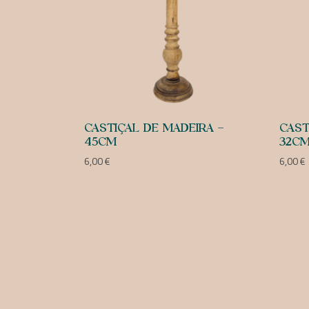
CASTIÇAL DE MADEIRA –
CAST
45CM
32C
6,00
€
6,00
€